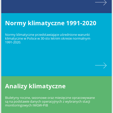
Normy klimatyczne 1991-2020
Normy klimatyczne przedstawiające uśrednione warunki
klimatyczne w Polsce w 30-sto letnim okresie normalnym
1991-2020.
Analizy klimatyczne
Biuletyny roczne, sezonowe oraz miesięczne opracowywane
są na podstawie danych operacyjnych z wybranych stacji
monitoringowych IMGW-PIB